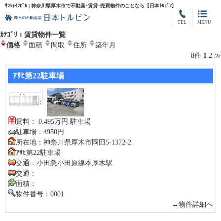
ｻﾝｼｬｲﾝﾋﾞﾙ | 神奈川県厚木市で不動産･賃貸･売買物件のことなら【日本ﾄﾙﾋﾞﾝ】
TEL
MENU
ｶﾃｺﾞﾘ：賃貸物件一覧
価格
面積
間取
住所
築年月
8件
1
2
≫
ｱｻﾋ第22駐車場
賃料： 0.495万円 駐車場
駐車場：4950円
所在地：神奈川県厚木市岡田5-1372-2
ｱｻﾋ第22駐車場
交通：小田急小田原線本厚木駅
交通：
面積：
物件番号：0001
→物件詳細へ