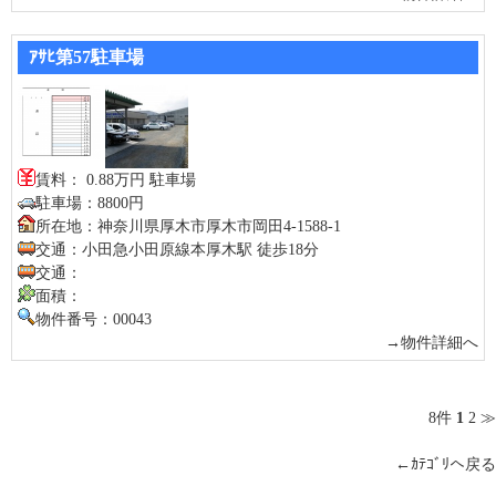
ｱｻﾋ第57駐車場
賃料： 0.88万円 駐車場
駐車場：8800円
所在地：神奈川県厚木市厚木市岡田4-1588-1
交通：小田急小田原線本厚木駅 徒歩18分
交通：
面積：
物件番号：00043
→物件詳細へ
8件
1
2
≫
←ｶﾃｺﾞﾘへ戻る