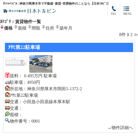
ｻﾝｼｬｲﾝﾋﾞﾙ | 神奈川県厚木市で不動産･賃貸･売買物件のことなら【日本ﾄﾙﾋﾞﾝ】
TEL
MENU
ｶﾃｺﾞﾘ：賃貸物件一覧
価格
面積
間取
住所
築年月
8件
1
2
≫
ｱｻﾋ第22駐車場
賃料： 0.495万円 駐車場
駐車場：4950円
所在地：神奈川県厚木市岡田5-1372-2
ｱｻﾋ第22駐車場
交通：小田急小田原線本厚木駅
交通：
面積：
物件番号：0001
→物件詳細へ