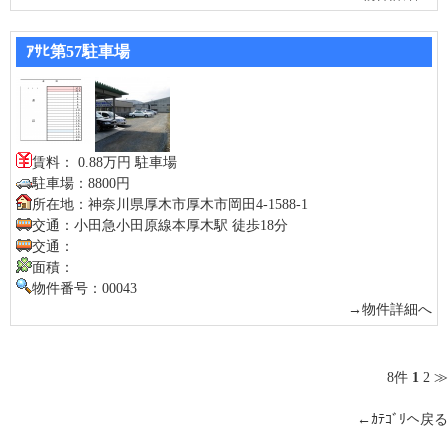
ｱｻﾋ第57駐車場
賃料： 0.88万円 駐車場
駐車場：8800円
所在地：神奈川県厚木市厚木市岡田4-1588-1
交通：小田急小田原線本厚木駅 徒歩18分
交通：
面積：
物件番号：00043
→物件詳細へ
8件
1
2
≫
←ｶﾃｺﾞﾘへ戻る