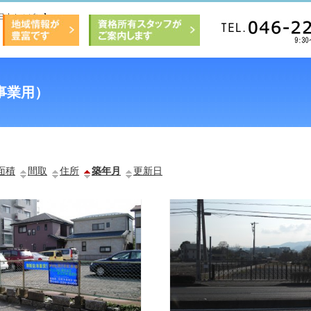
日本トルビン】
事業用）
面積
間取
住所
築年月
更新日