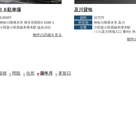
６８駐車場
及川貸地
8,800円
賃料
32万円
神奈川県厚木市 厚木市岡田4-1598-1
所在地
神奈川県厚木市 及川
小田急小田原線本厚木駅 徒歩16分
交通
小田急小田原線本厚木駅
バス(及川球場入口 乗9分 停
物件の詳細を見る
物件
面積
間取
住所
築年月
更新日