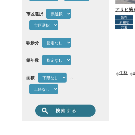
アサヒ第
市区選択
賃料
所在地
交通
駅歩分
築年数
価格
面積
～