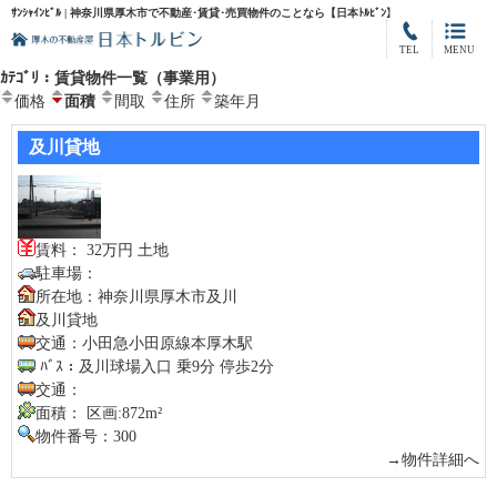
ｻﾝｼｬｲﾝﾋﾞﾙ | 神奈川県厚木市で不動産･賃貸･売買物件のことなら【日本ﾄﾙﾋﾞﾝ】
TEL
MENU
ｶﾃｺﾞﾘ：賃貸物件一覧（事業用）
価格
面積
間取
住所
築年月
及川貸地
賃料： 32万円 土地
駐車場：
所在地：神奈川県厚木市及川
及川貸地
交通：小田急小田原線本厚木駅
ﾊﾞｽ：及川球場入口 乗9分 停歩2分
交通：
面積： 区画:872m²
物件番号：300
→物件詳細へ