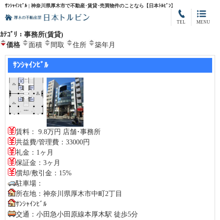
ｻﾝｼｬｲﾝﾋﾞﾙ | 神奈川県厚木市で不動産･賃貸･売買物件のことなら【日本ﾄﾙﾋﾞﾝ】
TEL
MENU
ｶﾃｺﾞﾘ：事務所(賃貸)
価格
面積
間取
住所
築年月
ｻﾝｼｬｲﾝﾋﾞﾙ
賃料： 9.8万円 店舗･事務所
共益費/管理費：33000円
礼金：1ヶ月
保証金：3ヶ月
償却/敷引金：15%
駐車場：
所在地：神奈川県厚木市中町2丁目
ｻﾝｼｬｲﾝﾋﾞﾙ
交通：小田急小田原線本厚木駅 徒歩5分