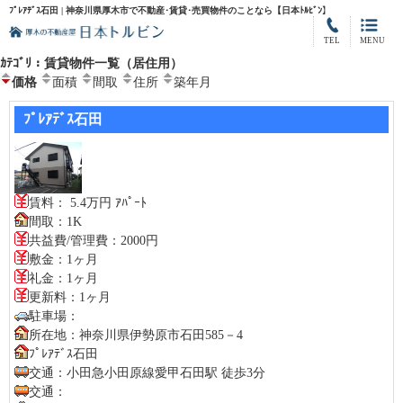
ﾌﾟﾚｱﾃﾞｽ石田 | 神奈川県厚木市で不動産･賃貸･売買物件のことなら【日本ﾄﾙﾋﾞﾝ】
TEL
MENU
ｶﾃｺﾞﾘ：賃貸物件一覧（居住用）
価格
面積
間取
住所
築年月
ﾌﾟﾚｱﾃﾞｽ石田
賃料： 5.4万円 ｱﾊﾟｰﾄ
間取：1K
共益費/管理費：2000円
敷金：1ヶ月
礼金：1ヶ月
更新料：1ヶ月
駐車場：
所在地：神奈川県伊勢原市石田585－4
ﾌﾟﾚｱﾃﾞｽ石田
交通：小田急小田原線愛甲石田駅 徒歩3分
交通：