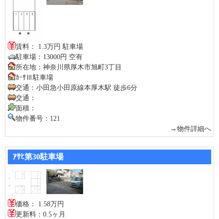
賃料： 1.3万円 駐車場
駐車場：13000円 空有
所在地：神奈川県厚木市旭町3丁目
ｶｰｻⅢ駐車場
交通：小田急小田原線本厚木駅 徒歩6分
交通：
面積：
物件番号：121
→物件詳細へ
ｱｻﾋ第30駐車場
価格： 1.58万円
更新料：0.5ヶ月