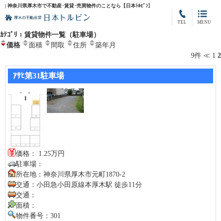
| 神奈川県厚木市で不動産･賃貸･売買物件のことなら【日本ﾄﾙﾋﾞﾝ】
TEL
MENU
ｶﾃｺﾞﾘ：賃貸物件一覧（駐車場）
価格
面積
間取
住所
築年月
9件
≪
1
2
ｱｻﾋ第31駐車場
価格： 1.25万円
駐車場：
所在地：神奈川県厚木市元町1870-2
交通：小田急小田原線本厚木駅 徒歩11分
交通：
面積：
物件番号：301