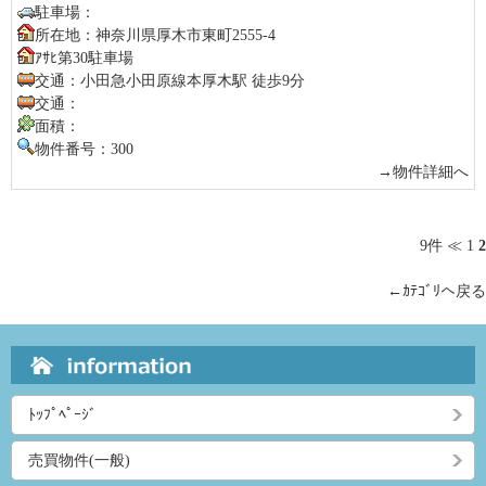
駐車場：
所在地：神奈川県厚木市東町2555-4
ｱｻﾋ第30駐車場
交通：小田急小田原線本厚木駅 徒歩9分
交通：
面積：
物件番号：300
→物件詳細へ
9件
≪
1
2
←ｶﾃｺﾞﾘへ戻る
ﾄｯﾌﾟﾍﾟｰｼﾞ
売買物件(一般)