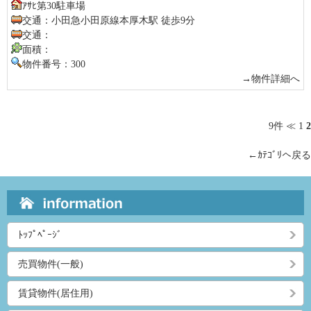
ｱｻﾋ第30駐車場
交通：小田急小田原線本厚木駅 徒歩9分
交通：
面積：
物件番号：300
→物件詳細へ
9件
≪
1
2
←ｶﾃｺﾞﾘへ戻る
ﾄｯﾌﾟﾍﾟｰｼﾞ
売買物件(一般)
賃貸物件(居住用)