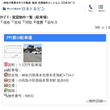
| 神奈川県厚木市で不動産･賃貸･売買物件のことなら【日本ﾄﾙﾋﾞﾝ】
TEL
MENU
ｶﾃｺﾞﾘ：賃貸物件一覧（駐車場）
価格
面積
間取
住所
築年月
9件
≪
1
2
ｱｻﾋ第10駐車場
賃料： 1.3万円 駐車場
駐車場：
所在地：神奈川県厚木市厚木市旭町3-754-1
交通：小田急小田原線本厚木駅 徒歩6分
交通：
面積：
物件番号：00032
→物件詳細へ