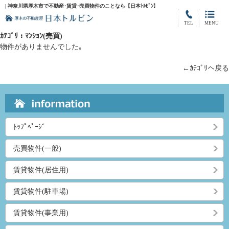
| 神奈川県厚木市で不動産･賃貸･売買物件のことなら【日本ﾄﾙﾋﾞﾝ】
TEL
MENU
ｶﾃｺﾞﾘ：ﾏﾝｼｮﾝ(売買)
物件がありませんでした｡
←ｶﾃｺﾞﾘへ戻る
ﾄｯﾌﾟﾍﾟｰｼﾞ
売買物件(一般)
賃貸物件(居住用)
賃貸物件(駐車場)
賃貸物件(事業用)