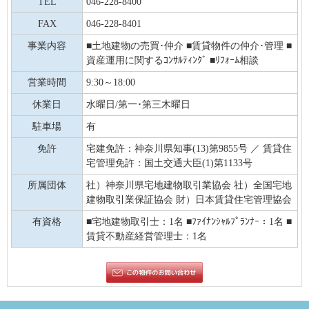
TEL
046-228-8400
FAX
046-228-8401
事業内容
■土地建物の売買･仲介 ■賃貸物件の仲介･管理 ■
資産運用に関するｺﾝｻﾙﾃｨﾝｸﾞ ■ﾘﾌｫｰﾑ相談
営業時間
9:30～18:00
休業日
水曜日/第一･第三木曜日
駐車場
有
免許
宅建免許：神奈川県知事(13)第9855号 ／ 賃貸住
宅管理免許：国土交通大臣(1)第1133号
所属団体
社）神奈川県宅地建物取引業協会 社）全国宅地
建物取引業保証協会 財）日本賃貸住宅管理協会
有資格
■宅地建物取引士：1名 ■ﾌｧｲﾅﾝｼｬﾙﾌﾟﾗﾝﾅｰ：1名 ■
賃貸不動産経営管理士：1名