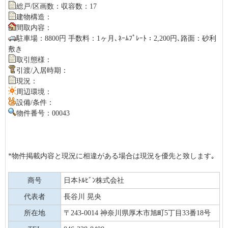
総戸/区画数：収容数：17
建物構造：
間取内容：
駐車場：8800円 手数料：1ヶ月､ﾈｰﾑﾌﾟﾚｰﾄ：2,200円､路面：砂利
敷き
取引態様：
引渡/入居時期：
現況：
周辺環境：
設備/条件：
物件番号：00043
*物件掲載内容と現況に相違がある場合は現況を優先と致します｡
商号
日本ﾄﾙﾋﾞﾝ株式会社
代表者
長谷川 晃央
所在地
〒243-0014 神奈川県厚木市旭町5丁目33番18号