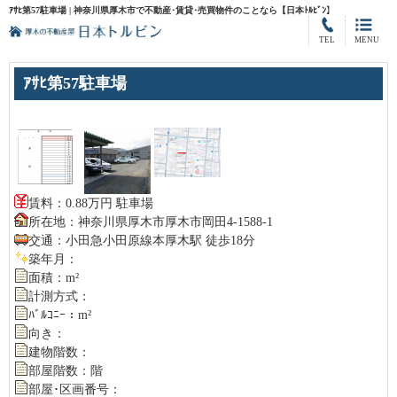
ｱｻﾋ第57駐車場 | 神奈川県厚木市で不動産･賃貸･売買物件のことなら【日本ﾄﾙﾋﾞﾝ】
TEL
MENU
ｱｻﾋ第57駐車場
賃料：0.88万円 駐車場
所在地：神奈川県厚木市厚木市岡田4-1588-1
交通：小田急小田原線本厚木駅 徒歩18分
築年月：
面積：m²
計測方式：
ﾊﾞﾙｺﾆｰ：m²
向き：
建物階数：
部屋階数：階
部屋･区画番号：