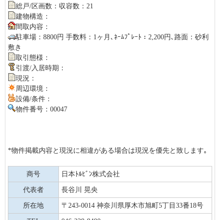
総戸/区画数：収容数：21
建物構造：
間取内容：
駐車場：8800円 手数料：1ヶ月､ﾈｰﾑﾌﾟﾚｰﾄ：2,200円､路面：砂利
敷き
取引態様：
引渡/入居時期：
現況：
周辺環境：
設備/条件：
物件番号：00047
*物件掲載内容と現況に相違がある場合は現況を優先と致します｡
商号
日本ﾄﾙﾋﾞﾝ株式会社
代表者
長谷川 晃央
所在地
〒243-0014 神奈川県厚木市旭町5丁目33番18号