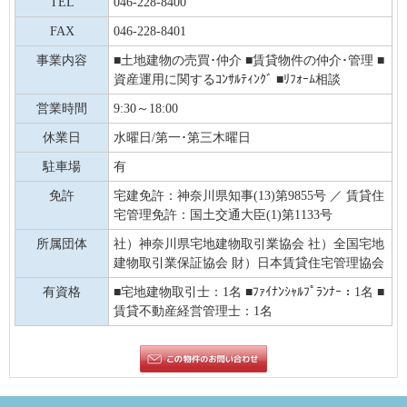
TEL
046-228-8400
FAX
046-228-8401
事業内容
■土地建物の売買･仲介 ■賃貸物件の仲介･管理 ■
資産運用に関するｺﾝｻﾙﾃｨﾝｸﾞ ■ﾘﾌｫｰﾑ相談
営業時間
9:30～18:00
休業日
水曜日/第一･第三木曜日
駐車場
有
免許
宅建免許：神奈川県知事(13)第9855号 ／ 賃貸住
宅管理免許：国土交通大臣(1)第1133号
所属団体
社）神奈川県宅地建物取引業協会 社）全国宅地
建物取引業保証協会 財）日本賃貸住宅管理協会
有資格
■宅地建物取引士：1名 ■ﾌｧｲﾅﾝｼｬﾙﾌﾟﾗﾝﾅｰ：1名 ■
賃貸不動産経営管理士：1名