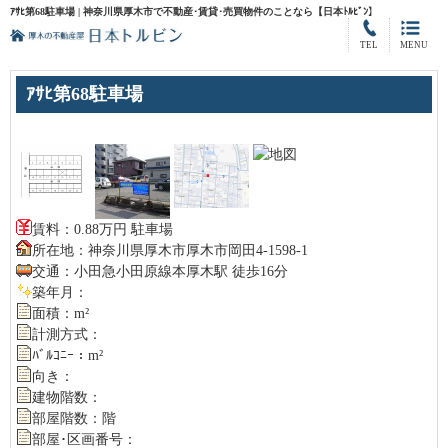
ｱｻﾋ第68駐車場 | 神奈川県厚木市で不動産･賃貸･売買物件のことなら【日本ﾄﾙﾋﾞﾝ】
TEL
MENU
ｱｻﾋ第68駐車場
賃料：0.88万円 駐車場
所在地：神奈川県厚木市厚木市岡田4-1598-1
交通：小田急小田原線本厚木駅 徒歩16分
築年月：
面積：m²
計測方式：
ﾊﾞﾙｺﾆｰ：m²
向き：
建物階数：
部屋階数：階
部屋･区画番号：