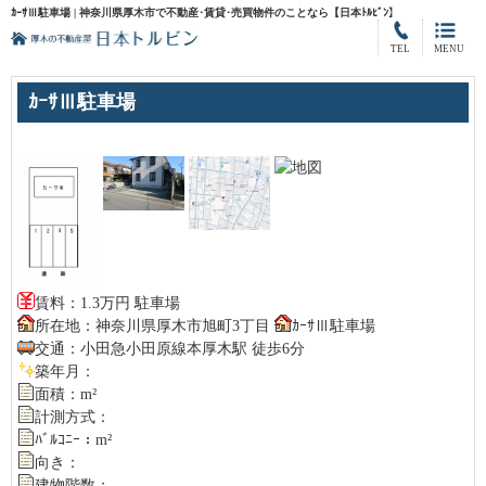
ｶｰｻⅢ駐車場 | 神奈川県厚木市で不動産･賃貸･売買物件のことなら【日本ﾄﾙﾋﾞﾝ】
TEL
MENU
ｶｰｻⅢ駐車場
賃料：1.3万円 駐車場
所在地：神奈川県厚木市旭町3丁目
ｶｰｻⅢ駐車場
交通：小田急小田原線本厚木駅 徒歩6分
築年月：
面積：m²
計測方式：
ﾊﾞﾙｺﾆｰ：m²
向き：
建物階数：