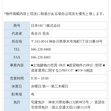
*物件掲載内容と現況に相違がある場合は現況を優先と致します｡
商号
日本ﾄﾙﾋﾞﾝ株式会社
代表者
長谷川 晃央
所在地
〒243-0014 神奈川県厚木市旭町5丁目33番18号
TEL
046-228-8400
FAX
046-228-8401
事業内容
■土地建物の売買･仲介 ■賃貸物件の仲介･管理 ■
資産運用に関するｺﾝｻﾙﾃｨﾝｸﾞ ■ﾘﾌｫｰﾑ相談
営業時間
9:30～18:00
休業日
水曜日/第一･第三木曜日
駐車場
有
免許
宅建免許：神奈川県知事(13)第9855号 ／ 賃貸住
宅管理免許：国土交通大臣(1)第1133号