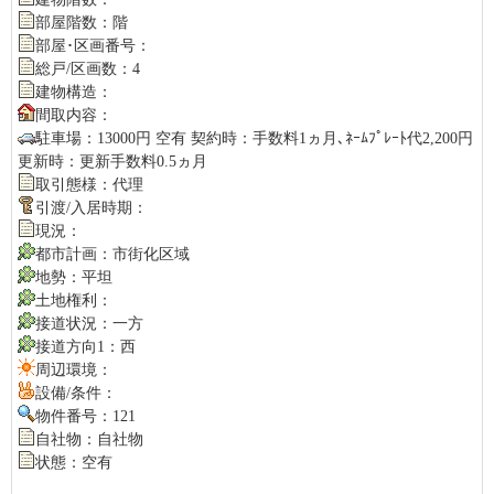
部屋階数：階
部屋･区画番号：
総戸/区画数：4
建物構造：
間取内容：
駐車場：13000円 空有 契約時：手数料1ヵ月､ﾈｰﾑﾌﾟﾚｰﾄ代2,200円
更新時：更新手数料0.5ヵ月
取引態様：代理
引渡/入居時期：
現況：
都市計画：市街化区域
地勢：平坦
土地権利：
接道状況：一方
接道方向1：西
周辺環境：
設備/条件：
物件番号：121
自社物：自社物
状態：空有