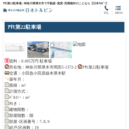
ｱｻﾋ第22駐車場 | 神奈川県厚木市で不動産･賃貸･売買物件のことなら【日本ﾄﾙﾋﾞﾝ】
TEL
MENU
ｱｻﾋ第22駐車場
賃料：0.495万円 駐車場
所在地：神奈川県厚木市岡田5-1372-2
ｱｻﾋ第22駐車場
交通：小田急小田原線本厚木駅
築年月：
面積：m²
計測方式：
ﾊﾞﾙｺﾆｰ：m²
向き：
建物階数：
部屋階数：階
部屋･区画番号：7､8､9
総戸/区画数：19