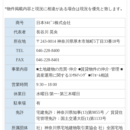
*物件掲載内容と現況に相違がある場合は現況を優先と致します｡
商号
日本ﾄﾙﾋﾞﾝ株式会社
代表者
長谷川 晃央
所在地
〒243-0014 神奈川県厚木市旭町5丁目33番18号
TEL
046-228-8400
FAX
046-228-8401
事業内容
■土地建物の売買･仲介 ■賃貸物件の仲介･管理 ■
資産運用に関するｺﾝｻﾙﾃｨﾝｸﾞ ■ﾘﾌｫｰﾑ相談
営業時間
9:30～18:00
休業日
水曜日/第一･第三木曜日
駐車場
有
免許
宅建免許：神奈川県知事(13)第9855号 ／ 賃貸住
宅管理免許：国土交通大臣(1)第1133号
所属団体
社）神奈川県宅地建物取引業協会 社）全国宅地