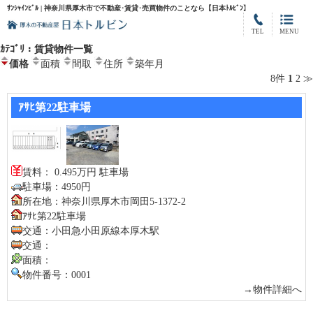
ｻﾝｼｬｲﾝﾋﾞﾙ | 神奈川県厚木市で不動産･賃貸･売買物件のことなら【日本ﾄﾙﾋﾞﾝ】
TEL
MENU
ｶﾃｺﾞﾘ：賃貸物件一覧
価格
面積
間取
住所
築年月
8件
1
2
≫
ｱｻﾋ第22駐車場
賃料： 0.495万円 駐車場
駐車場：4950円
所在地：神奈川県厚木市岡田5-1372-2
ｱｻﾋ第22駐車場
交通：小田急小田原線本厚木駅
交通：
面積：
物件番号：0001
→物件詳細へ