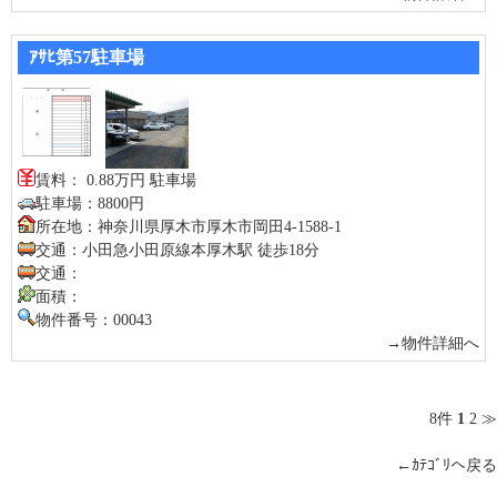
ｱｻﾋ第57駐車場
賃料： 0.88万円 駐車場
駐車場：8800円
所在地：神奈川県厚木市厚木市岡田4-1588-1
交通：小田急小田原線本厚木駅 徒歩18分
交通：
面積：
物件番号：00043
→物件詳細へ
8件
1
2
≫
←ｶﾃｺﾞﾘへ戻る