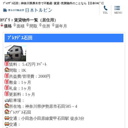
ﾌﾟﾚｱﾃﾞｽ石田 | 神奈川県厚木市で不動産･賃貸･売買物件のことなら【日本ﾄﾙﾋﾞﾝ】
TEL
MENU
ｶﾃｺﾞﾘ：賃貸物件一覧（居住用）
価格
面積
間取
住所
築年月
ﾌﾟﾚｱﾃﾞｽ石田
賃料： 5.4万円 ｱﾊﾟｰﾄ
間取：1K
共益費/管理費：2000円
敷金：1ヶ月
礼金：1ヶ月
更新料：1ヶ月
駐車場：
所在地：神奈川県伊勢原市石田585－4
ﾌﾟﾚｱﾃﾞｽ石田
交通：小田急小田原線愛甲石田駅 徒歩3分
交通：