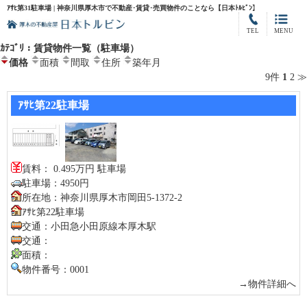
ｱｻﾋ第31駐車場 | 神奈川県厚木市で不動産･賃貸･売買物件のことなら【日本ﾄﾙﾋﾞﾝ】
TEL
MENU
ｶﾃｺﾞﾘ：賃貸物件一覧（駐車場）
価格
面積
間取
住所
築年月
9件
1
2
≫
ｱｻﾋ第22駐車場
賃料： 0.495万円 駐車場
駐車場：4950円
所在地：神奈川県厚木市岡田5-1372-2
ｱｻﾋ第22駐車場
交通：小田急小田原線本厚木駅
交通：
面積：
物件番号：0001
→物件詳細へ