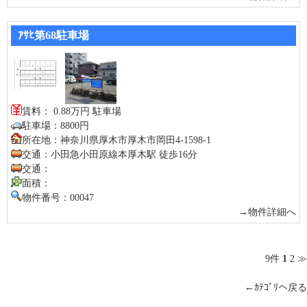
ｱｻﾋ第68駐車場
賃料： 0.88万円 駐車場
駐車場：8800円
所在地：神奈川県厚木市厚木市岡田4-1598-1
交通：小田急小田原線本厚木駅 徒歩16分
交通：
面積：
物件番号：00047
→物件詳細へ
9件
1
2
≫
←ｶﾃｺﾞﾘへ戻る