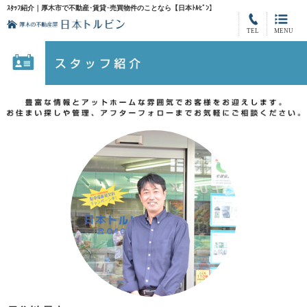
ｽﾀｯﾌ紹介｜厚木市で不動産･賃貸･売買物件のことなら【日本ﾄﾙﾋﾞﾝ】
TEL
MENU