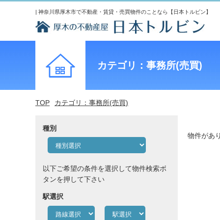
| 神奈川県厚木市で不動産・賃貸・売買物件のことなら【日本トルビン】
カテゴリ：事務所(売買)
TOP
カテゴリ：事務所(売買)
種別
物件があ
以下ご希望の条件を選択して物件検索ボ
タンを押して下さい
駅選択