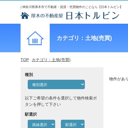
| 神奈川県厚木市で不動産・賃貸・売買物件のことなら【日本トルビン】
カテゴリ：土地(売買)
TOP
カテゴリ：土地(売買)
種別
物件があ
以下ご希望の条件を選択して物件検索ボ
タンを押して下さい
駅選択